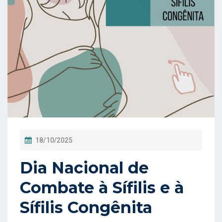
P
18/10/2025
O
Dia Nacional de
S
T
Combate à Sífilis e à
A
Sífilis Congênita
D