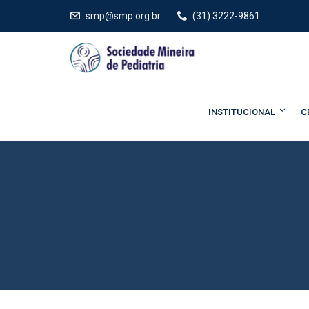
smp@smp.org.br
(31) 3222-9861
INSTITUCIONAL
C