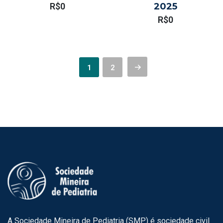
R$
0
2025
R$
0
Paginação
1
2
de
posts
A Sociedade Mineira de Pediatria (SMP) é sociedade civil