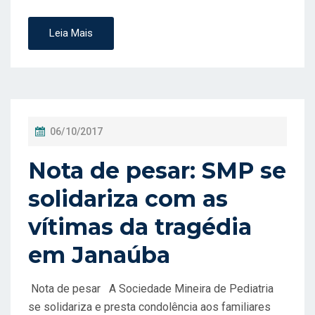
Leia Mais
P
06/10/2017
O
Nota de pesar: SMP se
S
T
solidariza com as
A
vítimas da tragédia
D
em Janaúba
O
E
Nota de pesar A Sociedade Mineira de Pediatria
M
se solidariza e presta condolência aos familiares