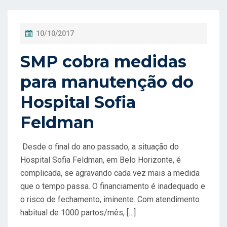
P
10/10/2017
O
SMP cobra medidas
S
T
para manutenção do
A
Hospital Sofia
D
Feldman
O
E
Desde o final do ano passado, a situação do
M
Hospital Sofia Feldman, em Belo Horizonte, é
complicada, se agravando cada vez mais a medida
que o tempo passa. O financiamento é inadequado e
o risco de fechamento, iminente. Com atendimento
habitual de 1000 partos/mês, […]