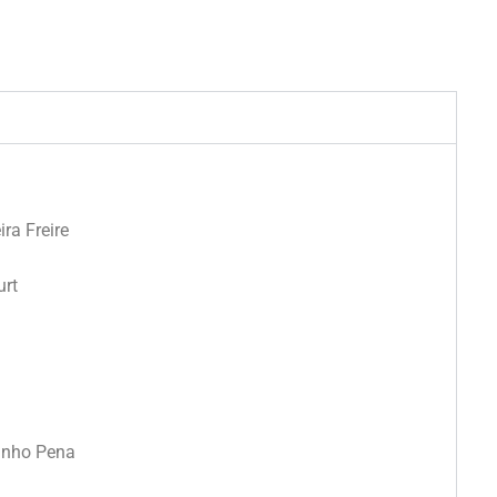
ra Freire
urt
Junho Pena