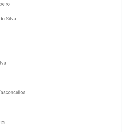
beiro
do Silva
lva
Vasconcellos
res