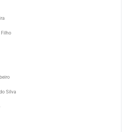
ira
 Filho
beiro
do Silva
o