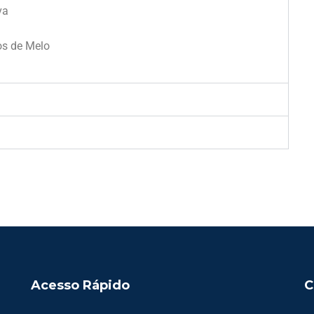
va
os de Melo
Acesso Rápido
C