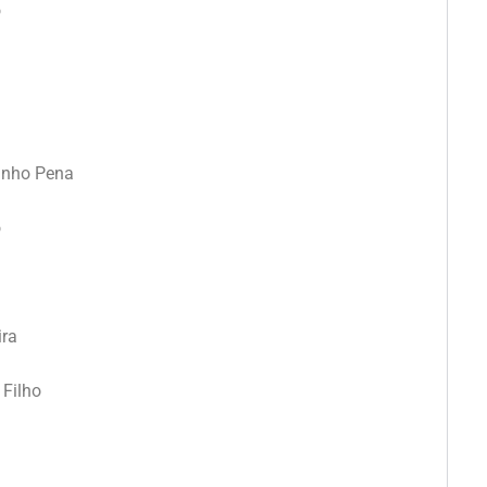
o
Junho Pena
o
ira
 Filho