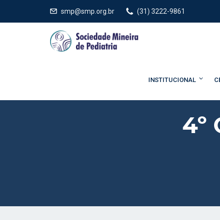
smp@smp.org.br
(31) 3222-9861
INSTITUCIONAL
C
4º 