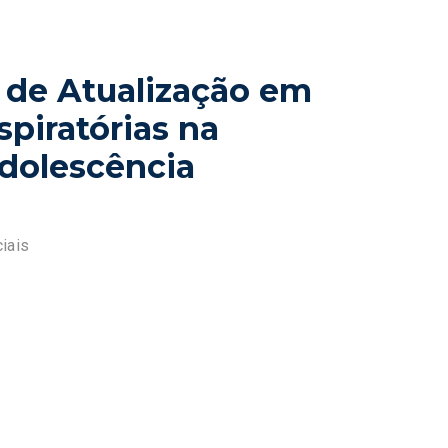
 de Atualização em
piratórias na
Adolescência
iais