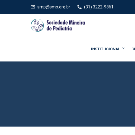
smp@smp.org.br
(31) 3222-9861
INSTITUCIONAL
C