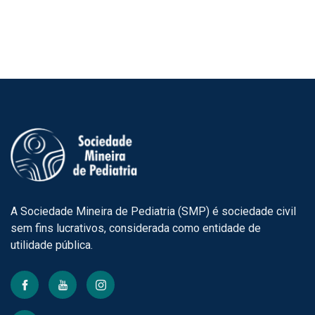
produto
tem
várias
variantes.
As
opções
podem
ser
escolhidas
na
página
do
A Sociedade Mineira de Pediatria (SMP) é sociedade civil
produto
sem fins lucrativos, considerada como entidade de
utilidade pública.