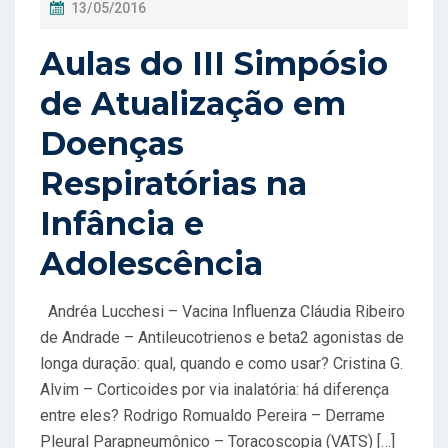
P
13/05/2016
O
Aulas do III Simpósio
S
T
de Atualização em
A
Doenças
D
Respiratórias na
O
E
Infância e
M
Adolescência
Andréa Lucchesi – Vacina Influenza Cláudia Ribeiro
de Andrade – Antileucotrienos e beta2 agonistas de
longa duração: qual, quando e como usar? Cristina G.
Alvim – Corticoides por via inalatória: há diferença
entre eles? Rodrigo Romualdo Pereira – Derrame
Pleural Parapneumônico – Toracoscopia (VATS) […]