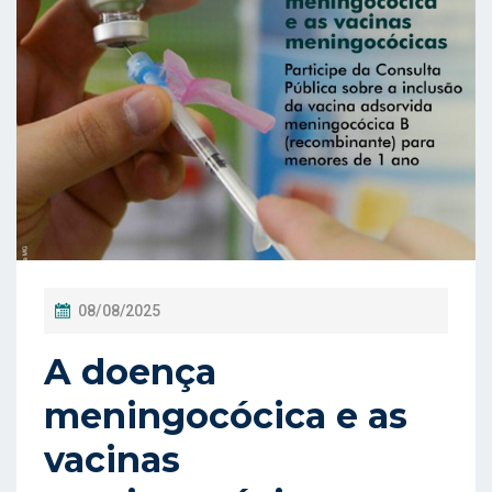
P
08/08/2025
O
A doença
S
T
meningocócica e as
A
vacinas
D