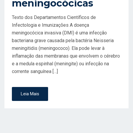
meningocócicas
O
E
Texto dos Departamentos Científicos de
M
Infectologia e Imunizações A doença
meningocócica invasiva (DMI) é uma infecção
bacteriana grave causada pela bactéria Neisseria
meningitidis (meningococo). Ela pode levar à
inflamação das membranas que envolvem o cérebro
e a medula espinhal (meningite) ou infecção na
corrente sanguínea […]
Leia Mais