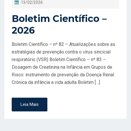
P
13/02/2026
O
Boletim Científico –
S
T
2026
A
D
Boletim Científico – nº 82 – Atualizações sobre as
O
estratégias de prevenção contra o vírus sincicial
respiratório (VSR) Boletim Científico – nº 83 –
E
Dosagem de Creatinina na Infância em Grupos de
M
Risco: instrumento de prevenção da Doença Renal
Crônica da infância a vida adulta Boletim […]
Leia Mais