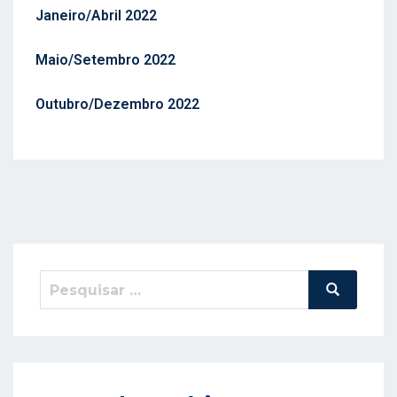
Janeiro/Abril 2022
S
T
Maio/Setembro 2022
A
D
Outubro/Dezembro 2022
O
E
M
Pesquisar
Pesquisa
por: