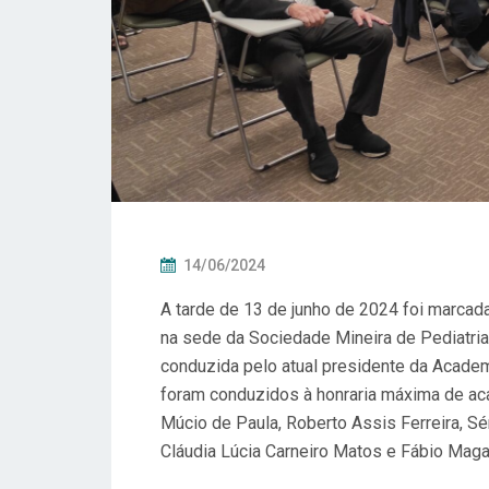
P
14/06/2024
O
A tarde de 13 de junho de 2024 foi marcad
S
na sede da Sociedade Mineira de Pediatri
T
conduzida pelo atual presidente da Academ
A
foram conduzidos à honraria máxima de ac
D
Múcio de Paula, Roberto Assis Ferreira, Sé
O
Cláudia Lúcia Carneiro Matos e Fábio Maga
E