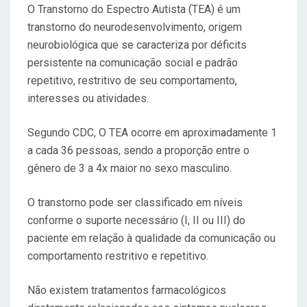
O Transtorno do Espectro Autista (TEA) é um
S
transtorno do neurodesenvolvimento, origem
T
neurobiológica que se caracteriza por déficits
A
persistente na comunicação social e padrão
D
repetitivo, restritivo de seu comportamento,
O
interesses ou atividades.
E
M
Segundo CDC, O TEA ocorre em aproximadamente 1
a cada 36 pessoas, sendo a proporção entre o
gênero de 3 a 4x maior no sexo masculino.
O transtorno pode ser classificado em níveis
conforme o suporte necessário (I, II ou III) do
paciente em relação à qualidade da comunicação ou
comportamento restritivo e repetitivo.
Não existem tratamentos farmacológicos