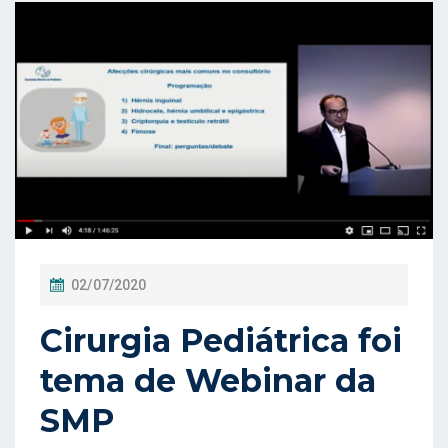
P
02/07/2020
O
Cirurgia Pediátrica foi
S
T
tema de Webinar da
A
SMP
D