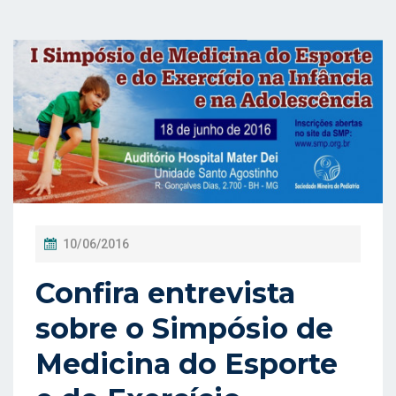
P
10/06/2016
O
Confira entrevista
S
T
sobre o Simpósio de
A
Medicina do Esporte
D
O