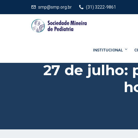
smp@smp.org.br
(31) 3222-9861
INSTITUCIONAL
C
27 de julho:
h