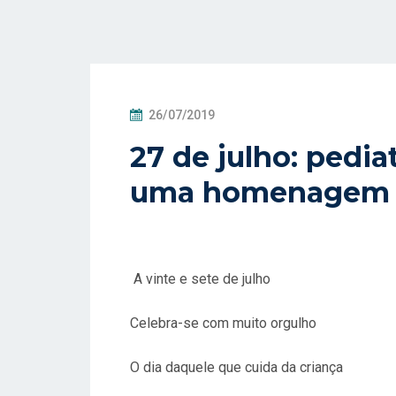
P
26/07/2019
O
27 de julho: pedia
S
uma homenagem d
T
A
D
O
E
A vinte e sete de julho
M
Celebra-se com muito orgulho
O dia daquele que cuida da criança