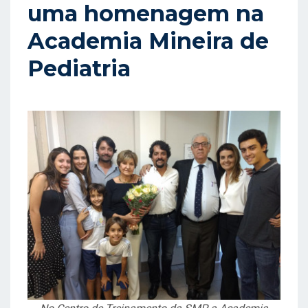
T
uma homenagem na
A
Academia Mineira de
D
Pediatria
O
E
M