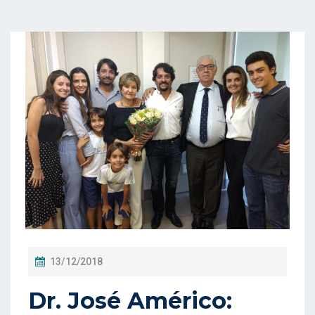
P
13/12/2018
O
Dr. José Américo:
S