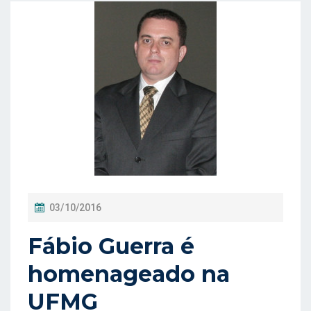
P
03/10/2016
O
Fábio Guerra é
S
T
homenageado na
A
UFMG
D