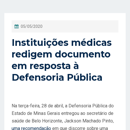
P
05/05/2020
O
Instituições médicas
S
T
redigem documento
A
em resposta à
D
Defensoria Pública
O
E
M
Na terça-feira, 28 de abril, a Defensoria Pública do
Estado de Minas Gerais entregou ao secretário de
saúde de Belo Horizonte, Jackson Machado Pinto,
uma recomendação
em que discorre sobre uma