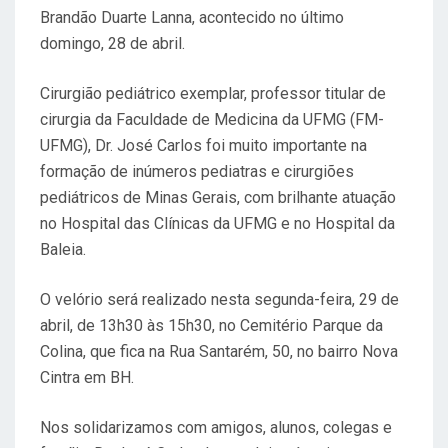
A
Brandão Duarte Lanna, acontecido no último
D
domingo, 28 de abril.
O
E
Cirurgião pediátrico exemplar, professor titular de
M
cirurgia da Faculdade de Medicina da UFMG (FM-
UFMG), Dr. José Carlos foi muito importante na
formação de inúmeros pediatras e cirurgiões
pediátricos de Minas Gerais, com brilhante atuação
no Hospital das Clínicas da UFMG e no Hospital da
Baleia.
O velório será realizado nesta segunda-feira, 29 de
abril, de 13h30 às 15h30, no Cemitério Parque da
Colina, que fica na Rua Santarém, 50, no bairro Nova
Cintra em BH.
Nos solidarizamos com amigos, alunos, colegas e