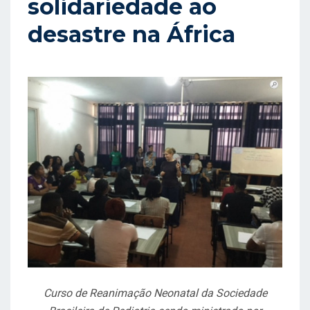
solidariedade ao
A
desastre na África
D
O
E
M
Curso de Reanimação Neonatal da Sociedade