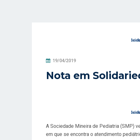
P
19/04/2019
O
Nota em Solidari
S
T
A
D
O
E
M
A Sociedade Mineira de Pediatria (SMP) vem
em que se encontra o atendimento pediátri