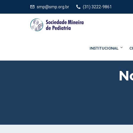
smp@smp.org.br
(31) 3222-9861
INSTITUCIONAL
C
N