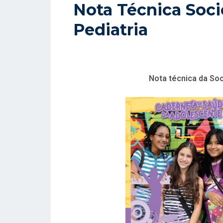
Nota Técnica Soci
S
Pediatria
T
A
D
O
E
Nota técnica da Soc
M