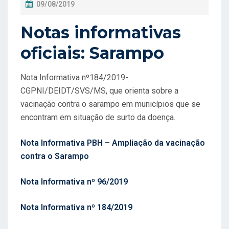
P
09/08/2019
O
Notas informativas
S
T
oficiais: Sarampo
A
D
Nota Informativa nº184/2019-
O
CGPNI/DEIDT/SVS/MS, que orienta sobre a
vacinação contra o sarampo em municípios que se
E
encontram em situação de surto da doença.
M
Nota Informativa PBH – Ampliação da vacinação
contra o Sarampo
Nota Informativa nº 96/2019
Nota Informativa nº 184/2019