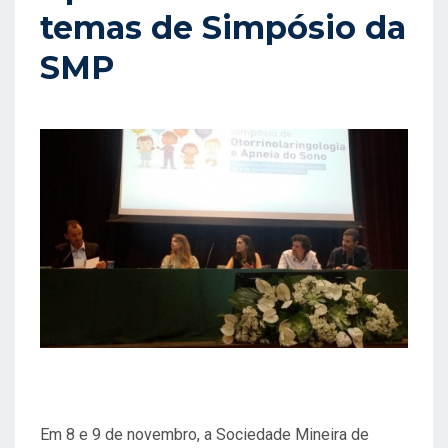
A
temas de Simpósio da
D
SMP
O
E
M
Em 8 e 9 de novembro, a Sociedade Mineira de