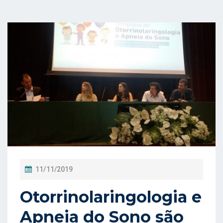
P
11/11/2019
O
Otorrinolaringologia e
S
T
Apneia do Sono são