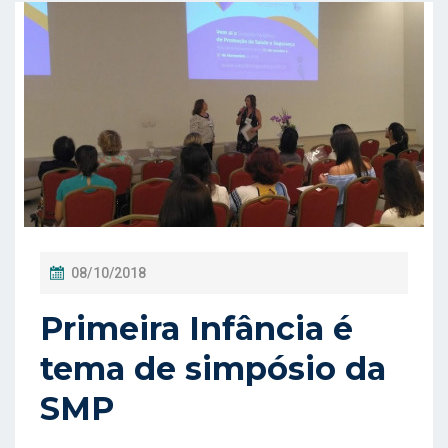
P
08/10/2018
O
Primeira Infância é
S
T
tema de simpósio da
A
SMP
D
O