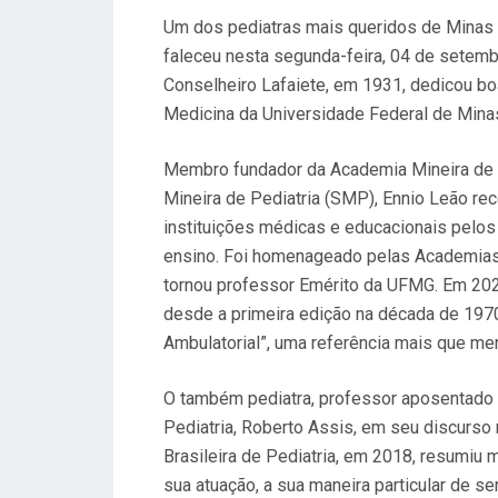
O
Um dos pediatras mais queridos de Minas G
S
faleceu nesta segunda-feira, 04 de setem
T
Conselheiro Lafaiete, em 1931, dedicou boa
A
Medicina da Universidade Federal de Min
D
O
Membro fundador da Academia Mineira de P
E
Mineira de Pediatria (SMP), Ennio Leão r
M
instituições médicas e educacionais pelos 
ensino. Foi homenageado pelas Academias M
tornou professor Emérito da UFMG. Em 2022, 
desde a primeira edição na década de 1970
Ambulatorial”, uma referência mais que mer
O também pediatra, professor aposentad
Pediatria, Roberto Assis, em seu discurso
Brasileira de Pediatria, em 2018, resumiu 
sua atuação, a sua maneira particular de ser