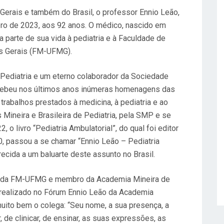
erais e também do Brasil, o professor Ennio Leão,
bro de 2023, aos 92 anos. O médico, nascido em
 parte de sua vida à pediatria e à Faculdade de
as Gerais (FM-UFMG).
ediatria e um eterno colaborador da Sociedade
ecebeu nos últimos anos inúmeras homenagens das
trabalhos prestados à medicina, à pediatria e ao
ineira e Brasileira de Pediatria, pela SMP e se
o livro “Pediatria Ambulatorial”, do qual foi editor
, passou a se chamar “Ennio Leão – Pediatria
ecida a um baluarte deste assunto no Brasil.
o da FM-UFMG e membro da Academia Mineira de
 realizado no Fórum Ennio Leão da Academia
muito bem o colega: “Seu nome, a sua presença, a
, de clinicar, de ensinar, as suas expressões, as