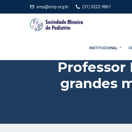
smp@smp.org.br
(31) 3222-9861
INSTITUCIONAL
C
Professor 
grandes me