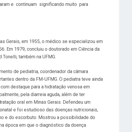
icaram e continuam significando muito para
as Gerais, em 1955, o médico se especializou em
956. Em 1979, concluiu o doutorado em Ciência da
d Tonelli, também na UFMG.
amento de pediatria, coordenador da câmara
rtantes dentro da FM-UFMG. O pediatra teve ainda
ca, com destaque para a hidratação venosa em
palmente, pela diarreia aguda, além de ter
idratação oral em Minas Gerais. Defendeu um
eonatal e foi estudioso das doenças nutricionais,
mo e do escorbuto. Mostrou a possibilidade do
uma época em que o diagnóstico da doença