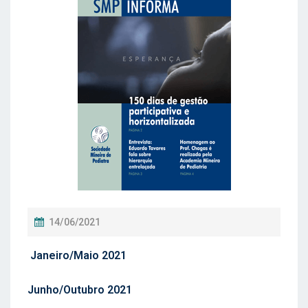
P
14/06/2021
O
Janeiro/Maio 2021
S
T
Junho/Outubro 2021
A